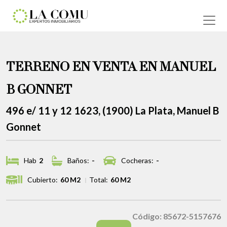
TERRENO EN VENTA EN MANUEL
B GONNET
496 e/ 11 y 12 1623, (1900) La Plata, Manuel B
Gonnet
Hab
2
Baños:
-
Cocheras:
-
Cubierto:
60 M2
Total:
60 M2
Código: 85672-5157676