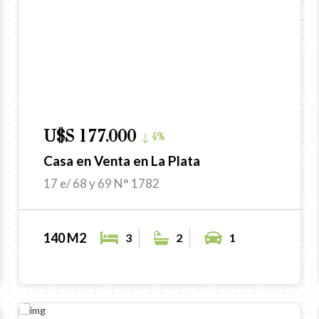
U$S 177.000
4%
Casa en Venta en La Plata
17 e/ 68 y 69 N° 1782
140 M2
3
2
1