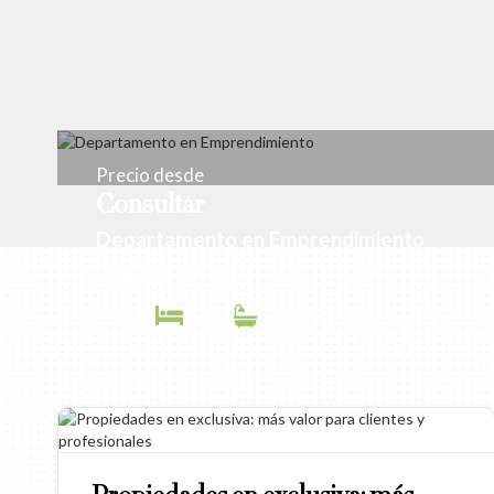
Precio desde
Consultar
Departamento en Emprendimiento
Diagonal 73
- M2
-
-