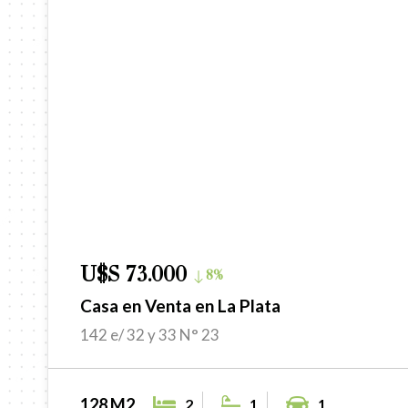
U$S 73.000
8%
Casa en Venta en La Plata
142 e/ 32 y 33 N° 23
128 M2
2
1
1