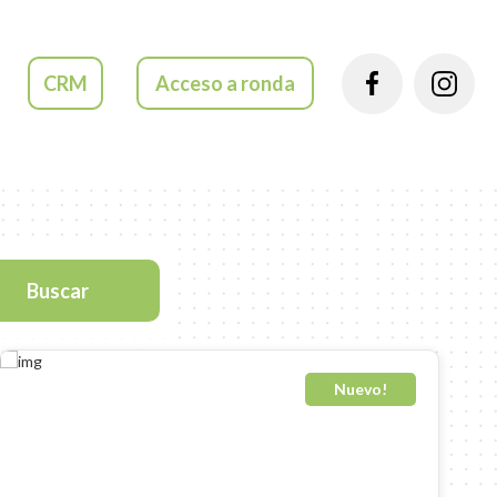
S
CRM
Acceso a ronda
S
Buscar
Nuevo!