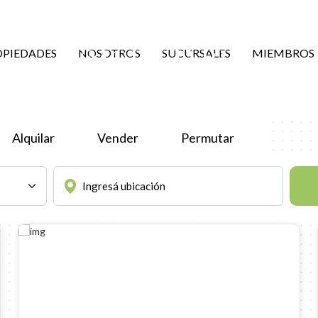
COMUNIDAD DE NEGOCIO
OPIEDADES
NOSOTROS
SUCURSALES
MIEMBROS
INMOBILIARIOS
Alquilar
Vender
Permutar
PROPIEDADES DESTACADA