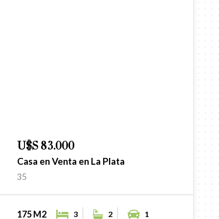
U$S 83.000
Casa en Venta en La Plata
35
175 M2
3
2
1