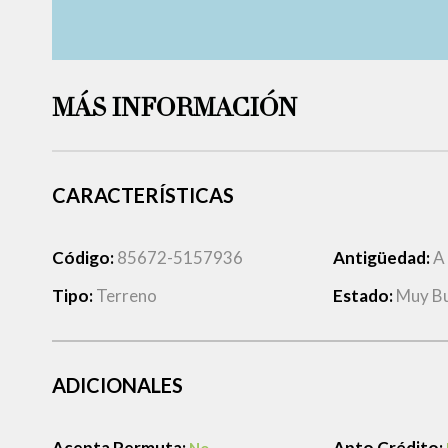
MÁS INFORMACIÓN
CARACTERÍSTICAS
Código:
85672-5157936
Antigüedad:
A
Tipo:
Terreno
Estado:
Muy B
ADICIONALES
Acepta Permuta:
Apto Crédito: