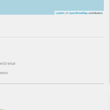
Leaflet
| ©
OpenStreetMap
contributors
 estrenar
ueno