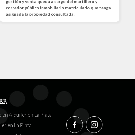
gestión y venta queda a cargo del martillero y
corredor público inmobiliario matriculado que tenga
asignada la propiedad consultada.
ER
en Alquiler en La Plata
ler en La Plata