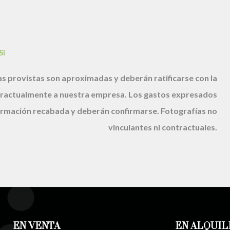
Si
s provistas son aproximadas y deberán ratificarse con la
ractualmente a nuestra empresa. Los gastos expresados
nformación recabada y deberán confirmarse. Fotografías no
vinculantes ni contractuales.
EN VENTA
EN ALQUIL