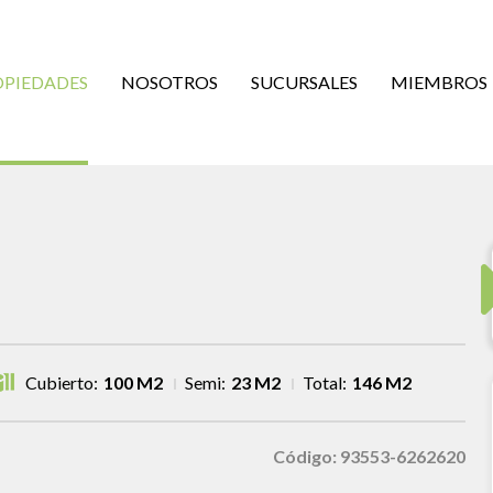
OPIEDADES
NOSOTROS
SUCURSALES
MIEMBROS
Cubierto:
100 M2
Semi:
23 M2
Total:
146 M2
Código: 93553-6262620