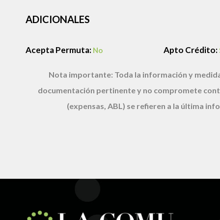
ADICIONALES
Acepta Permuta:
Apto Crédito:
No
Nota importante:
Toda la información y medida
documentación pertinente y no compromete cont
(expensas, ABL) se refieren a la última i