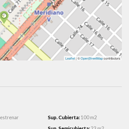
Leaflet
| ©
OpenStreetMap
contributors
 estrenar
Sup. Cubierta:
100 m2
Sup. Semicubierta:
23 m2