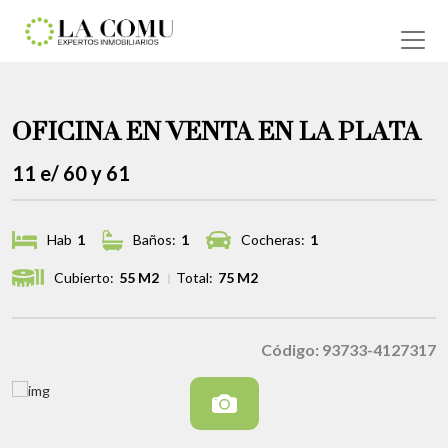
OFICINA EN VENTA EN LA PLATA
11 e/ 60 y 61
Hab
1
Baños:
1
Cocheras:
1
Cubierto:
55 M2
Total:
75 M2
Código: 93733-4127317