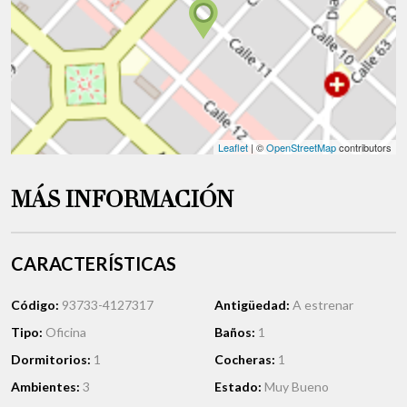
Leaflet
| ©
OpenStreetMap
contributors
MÁS INFORMACIÓN
CARACTERÍSTICAS
Código:
93733-4127317
Antigüedad:
A estrenar
Tipo:
Oficina
Baños:
1
Dormitorios:
1
Cocheras:
1
Ambientes:
3
Estado:
Muy Bueno