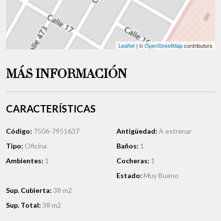
Leaflet
| ©
OpenStreetMap
contributors
MÁS INFORMACIÓN
CARACTERÍSTICAS
Código:
7506-7951637
Antigüedad:
A estrenar
Tipo:
Oficina
Baños:
1
Ambientes:
1
Cocheras:
1
Estado:
Muy Bueno
Sup. Cubierta:
38 m2
Sup. Total:
38 m2