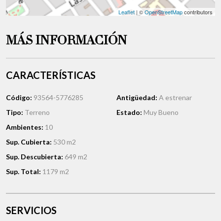
Leaflet
| ©
OpenStreetMap
contributors
MÁS INFORMACIÓN
CARACTERÍSTICAS
Código:
93564-5776285
Antigüedad:
A estrenar
Tipo:
Terreno
Estado:
Muy Bueno
Ambientes:
10
Sup. Cubierta:
530 m2
Sup. Descubierta:
649 m2
Sup. Total:
1179 m2
SERVICIOS