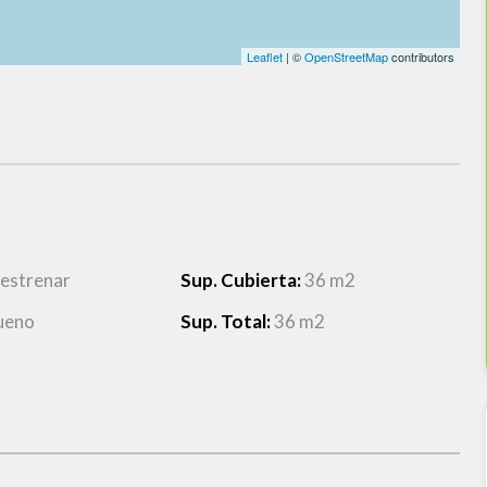
Leaflet
| ©
OpenStreetMap
contributors
 estrenar
Sup. Cubierta:
36 m2
ueno
Sup. Total:
36 m2