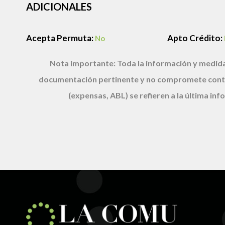
ADICIONALES
Acepta Permuta:
Apto Crédito:
No
Nota importante:
Toda la información y medida
documentación pertinente y no compromete cont
(expensas, ABL) se refieren a la última i