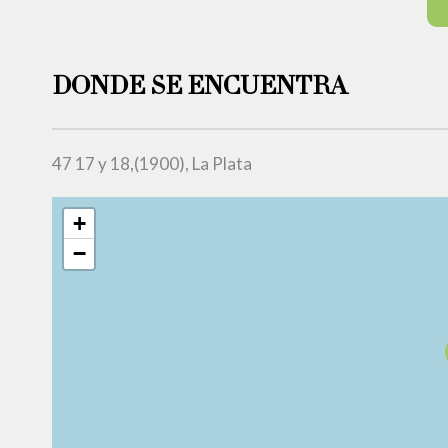
DONDE SE ENCUENTRA
47 17 y 18,(1900), La Plata
+
−