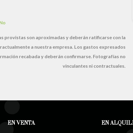
No
s provistas son aproximadas y deberán ratificarse con la
ractualmente a nuestra empresa. Los gastos expresados
nformación recabada y deberán confirmarse. Fotografías no
vinculantes ni contractuales.
EN VENTA
EN ALQUIL