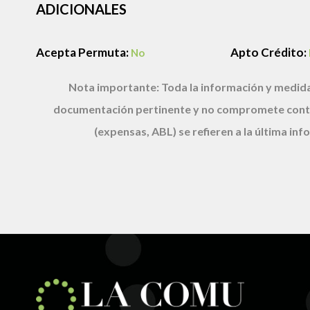
ADICIONALES
Acepta Permuta:
Apto Crédito:
No
Nota importante:
Toda la información y medida
documentación pertinente y no compromete cont
(expensas, ABL) se refieren a la última i