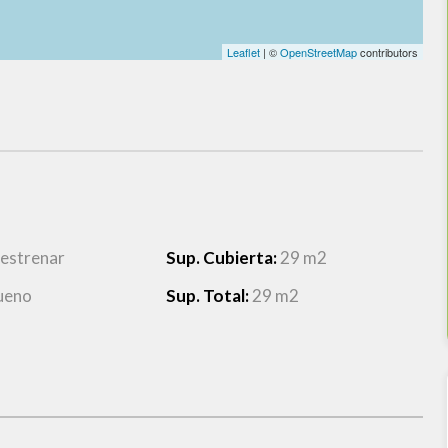
Leaflet
| ©
OpenStreetMap
contributors
 estrenar
Sup. Cubierta:
29 m2
ueno
Sup. Total:
29 m2