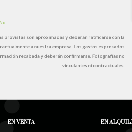
No
s provistas son aproximadas y deberán ratificarse con la
ractualmente a nuestra empresa. Los gastos expresados
nformación recabada y deberán confirmarse. Fotografías no
vinculantes ni contractuales.
EN VENTA
EN ALQUIL