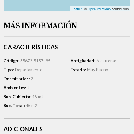
Leaflet
| ©
OpenStreetMap
contributors
MÁS INFORMACIÓN
CARACTERÍSTICAS
Código:
85672-5157495
Antigüedad:
A estrenar
Tipo:
Departamento
Estado:
Muy Bueno
Dormitorios:
2
Ambientes:
2
Sup. Cubierta:
45 m2
Sup. Total:
45 m2
ADICIONALES