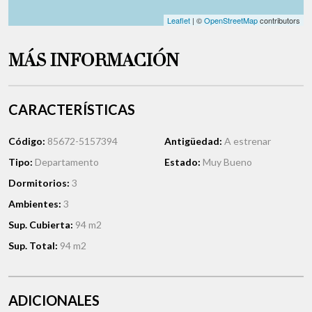
Leaflet
| ©
OpenStreetMap
contributors
MÁS INFORMACIÓN
CARACTERÍSTICAS
Código:
85672-5157394
Antigüedad:
A estrenar
Tipo:
Departamento
Estado:
Muy Bueno
Dormitorios:
3
Ambientes:
3
Sup. Cubierta:
94 m2
Sup. Total:
94 m2
ADICIONALES