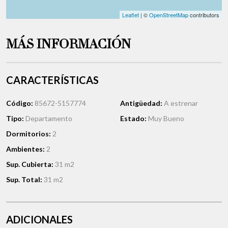
Leaflet
| ©
OpenStreetMap
contributors
MÁS INFORMACIÓN
CARACTERÍSTICAS
Código:
85672-5157774
Antigüedad:
A estrenar
Tipo:
Departamento
Estado:
Muy Bueno
Dormitorios:
2
Ambientes:
2
Sup. Cubierta:
31 m2
Sup. Total:
31 m2
ADICIONALES