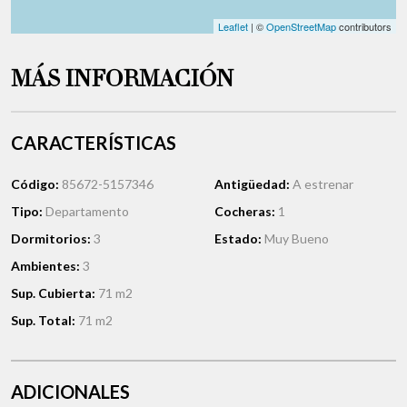
Leaflet
| ©
OpenStreetMap
contributors
MÁS INFORMACIÓN
CARACTERÍSTICAS
Código:
85672-5157346
Antigüedad:
A estrenar
Tipo:
Departamento
Cocheras:
1
Dormitorios:
3
Estado:
Muy Bueno
Ambientes:
3
Sup. Cubierta:
71 m2
Sup. Total:
71 m2
ADICIONALES