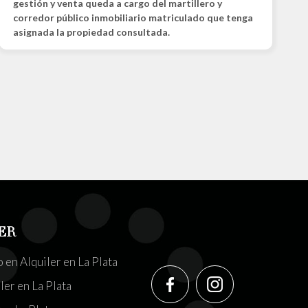
gestión y venta queda a cargo del martillero y
corredor público inmobiliario matriculado que tenga
asignada la propiedad consultada.
ER
en Alquiler en La Plata
ler en La Plata