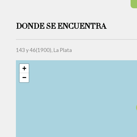
DONDE SE ENCUENTRA
143 y 46(1900), La Plata
+
−