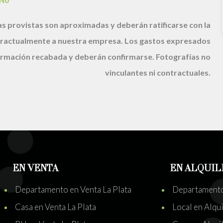
No
s provistas son aproximadas y deberán ratificarse con la
ractualmente a nuestra empresa. Los gastos expresados
nformación recabada y deberán confirmarse. Fotografías no
vinculantes ni contractuales.
EN VENTA
EN ALQUIL
Departamento en Venta La Plata
Departamento 
Casa en Venta La Plata
Local en Alqui