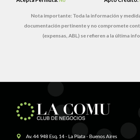
No
Nota importante:
Toda la información y medida
documentación pertinente y no compromete cont
(expensas, ABL) se refieren a la última i
Av. 44 948 Esq. 14 - La Plata - Buenos Aires