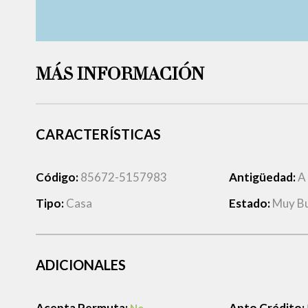
MÁS INFORMACIÓN
CARACTERÍSTICAS
Código:
85672-5157983
Antigüedad:
A
Tipo:
Casa
Estado:
Muy B
ADICIONALES
Acepta Permuta:
Apto Crédito: