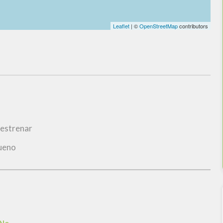
Leaflet
| ©
OpenStreetMap
contributors
 estrenar
ueno