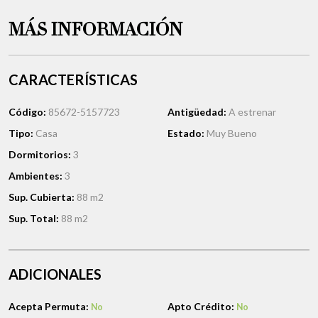
MÁS INFORMACIÓN
CARACTERÍSTICAS
Código:
85672-5157723
Antigüedad:
A estrenar
Tipo:
Casa
Estado:
Muy Bueno
Dormitorios:
3
Ambientes:
3
Sup. Cubierta:
88 m2
Sup. Total:
88 m2
ADICIONALES
Acepta Permuta:
Apto Crédito:
No
No