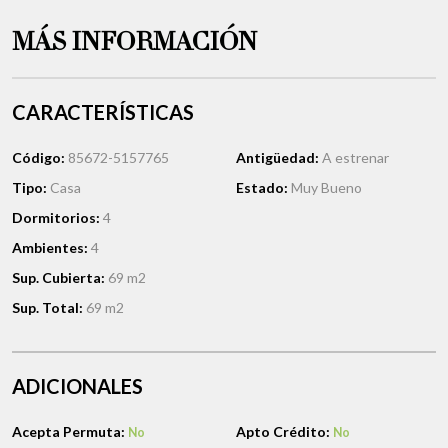
MÁS INFORMACIÓN
CARACTERÍSTICAS
Código:
85672-5157765
Antigüedad:
A estrenar
Tipo:
Casa
Estado:
Muy Bueno
Dormitorios:
4
Ambientes:
4
Sup. Cubierta:
69 m2
Sup. Total:
69 m2
ADICIONALES
Acepta Permuta:
Apto Crédito:
No
No