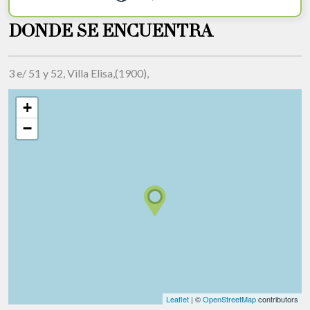
DONDE SE ENCUENTRA
3 e/ 51 y 52, Villa Elisa,(1900),
+
−
Leaflet
| ©
OpenStreetMap
contributors