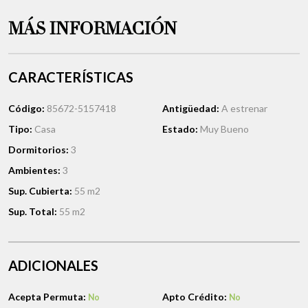
MÁS INFORMACIÓN
CARACTERÍSTICAS
Código:
85672-5157418
Antigüedad:
A estrenar
Tipo:
Casa
Estado:
Muy Bueno
Dormitorios:
3
Ambientes:
3
Sup. Cubierta:
55 m2
Sup. Total:
55 m2
ADICIONALES
Acepta Permuta:
Apto Crédito:
No
No