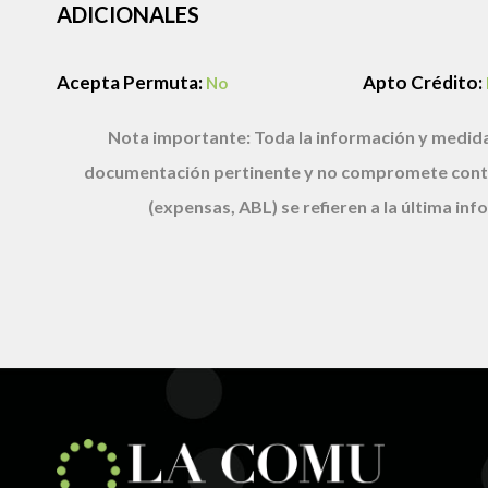
ADICIONALES
Acepta Permuta:
Apto Crédito:
No
Nota importante:
Toda la información y medida
documentación pertinente y no compromete cont
(expensas, ABL) se refieren a la última i