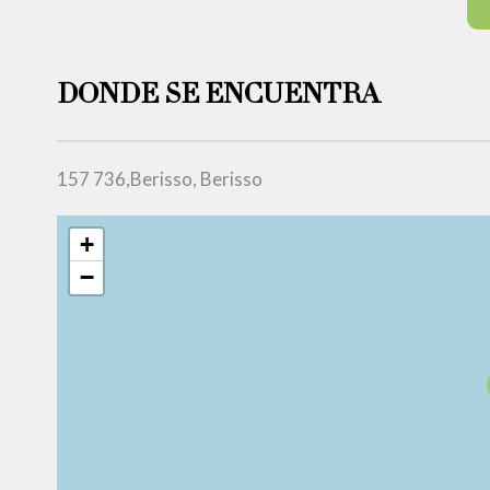
DONDE SE ENCUENTRA
157 736,Berisso, Berisso
+
−