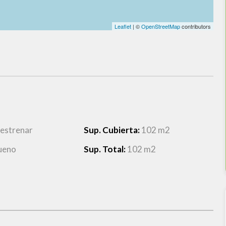
Leaflet
| ©
OpenStreetMap
contributors
 estrenar
Sup. Cubierta:
102 m2
ueno
Sup. Total:
102 m2