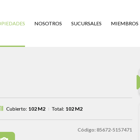
OPIEDADES
NOSOTROS
SUCURSALES
MIEMBROS
Cubierto:
102 M2
Total:
102 M2
Código: 85672-5157471