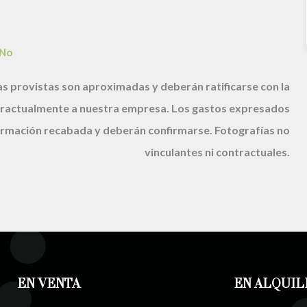
No
s provistas son aproximadas y deberán ratificarse con la
ractualmente a nuestra empresa. Los gastos expresados
nformación recabada y deberán confirmarse. Fotografías no
vinculantes ni contractuales.
EN VENTA
EN ALQUIL